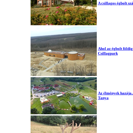
A csillagos égbolt sz
Ahol az égbolt földig 
Csillagpark
Az élmények hazája..
Tanya