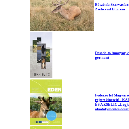
Bőszénfa Szarvasfar
Zselicvad Étterem
Deseda-tó (magyar, e
german)
Fedezze fel Magyaro
rejtett kincseit! - 
ÉS A ZSELIC „Legj
akadálymentes deszt