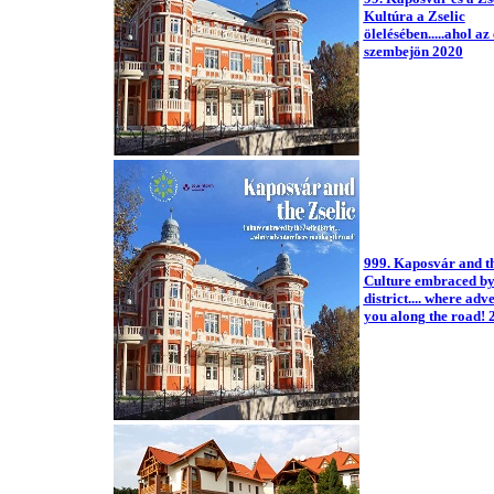
Kultúra a Zselic
ölelésében.....ahol a
szembejön 2020
999. Kaposvár and th
Culture embraced by 
district.... where adv
you along the road! 