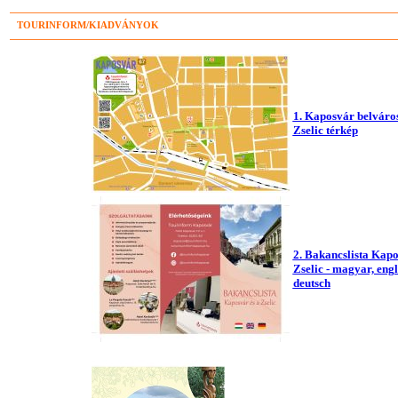
TOURINFORM/KIADVÁNYOK
1. Kaposvár belváros
Zselic térkép
2. Bakancslista Kapo
Zselic - magyar, engl
deutsch