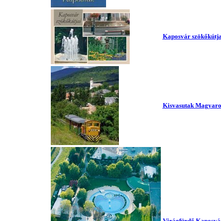
Kaposvár szökőkútja
Kisvasutak Magyaro
Virágfürdő Kaposvár