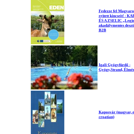
Fedezze fel Magyaro
rejtett kincseit! - 
ÉS A ZSELIC „Legj
akadálymentes deszt
B2B
Igali Gyógyfürdő -
Gyógy,Strand, Élmé
Kaposvár (magyar, e
croatian)