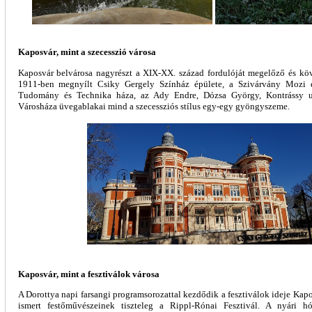
Kaposvár, mint a szecesszió városa
Kaposvár belvárosa nagyrészt a XIX-XX. század fordulóját megelőző és köv
1911-ben megnyílt Csiky Gergely Színház épülete, a Szivárvány Mozi 
Tudomány és Technika háza, az Ady Endre, Dózsa György, Kontrássy u
Városháza üvegablakai mind a szecessziós stílus egy-egy gyöngyszeme.
Kaposvár, mint a fesztiválok városa
A Dorottya napi farsangi programsorozattal kezdődik a fesztiválok ideje Kap
ismert festőművészeinek tiszteleg a Rippl-Rónai Fesztivál. A nyári 