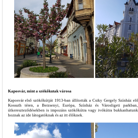
Kaposvár, mint a szökőkutak városa
Kaposvár első szökőkútját 1913-ban állították a Csiky Gergely Színház előt
Kossuth téren, a Berzsenyi, Európa, Színház és Városligeti parkba
útkereszteződésekben is impozáns szökőkútra vagy ivókútra bukkanhatunk,
hoznak az ide látogatóknak és az itt élőknek.