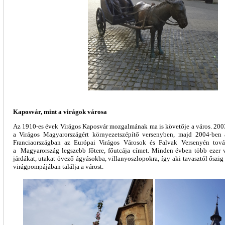
Kaposvár, mint a virágok városa
Az 1910-es évek Virágos Kaposvár mozgalmának ma is követője a város. 2003-
a Virágos Magyarországért környezetszépítő versenyben, majd 2004-ben a
Franciaországban az Európai Virágos Városok és Falvak Versenyén to
a
Magyarország legszebb főtere, főutcája címet
. Minden évben több ezer v
járdákat, utakat övező ágyásokba, villanyoszlopokra, így aki tavasztól őszig 
virágpompájában találja a várost.