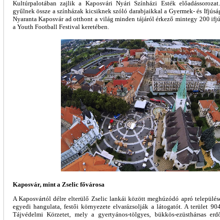
Kultúrpalotában zajlik a Kaposvári Nyári Színházi Esték előadássoroza
gyűlnek össze a színházak kicsiknek szóló darabjaikkal a Gyermek- és Ifjúsá
Nyaranta Kaposvár ad otthont a világ minden tájáról érkező mintegy 200 ifj
a Youth Football Festival keretében.
Kaposvár, mint a Zselic fővárosa
A Kaposvártól délre elterülő Zselic lankái között meghúzódó apró település
egyedi hangulata, festői környezete elvarázsolják a látogatót. A terület 90
Tájvédelmi Körzetet, mely a gyertyános-tölgyes, bükkös-ezüsthársas erd