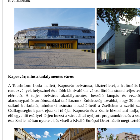
lovasbázisok.
Kaposvár, mint akadálymentes város
A Tourinform iroda mellett, Kaposvár belvárosa, közterületei, a kulturális 
rendezvények helyszínei és a főbb látnivalók, a városi fürdő, a strand teljes t
elérhető. A teljes belváros akadálymentes, beszélő lámpás és vezető
alacsonypadlós autóbuszokkal találkozunk. Érdekesség továbbá, hogy 30 ho
szilárd burkolatú, mindenki számára hozzáférhető a Zselicben a szelíd sz
Csillagoségbolt park éjszakai túrája. Kaposvár és a Zselic biztosítani tudj
élő egyenlő eséllyel férjen hozzá a város által nyújtott programokhoz és a s
és a Zselic méltán nyerte el, és viseli a Kiváló Európai Desztináció megtisztel