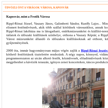
ÜDVÖZLI ÖNT A VIRÁGOK VÁROSA, KAPOSVÁR
Kaposvár, mint a Festők Városa
Rippl-Rónai József, Vaszary János, Galimberti Sándor, Kunffy Lajos... Min
elismert festőművészek, akik több szállal kötődnek városunkhoz, annak kora
Rippl-Rónai lakóháza ma is látogatható, emlékmúzeumként és kiállító-tere
tárlatok és időszaki kiállítások színhelye, otthona a Vaszary Képtár; a Ri
Városi múzeumként állandó és időszakos kiállításoknak ad otthont, 
gyűjteményének.
2000 óta, immár hagyományosan május végén zajlik a
Rippl-Rónai fesztiv
köthető festőóriások tiszteletére rendezünk. A négy napos, könnyed, vidám
programsorozaton az utcán alkotó festők, kézművesek, előadóművészek közö
megpihenhet a kávézók teraszán, igényes zenei koncerteken, táncos produkci