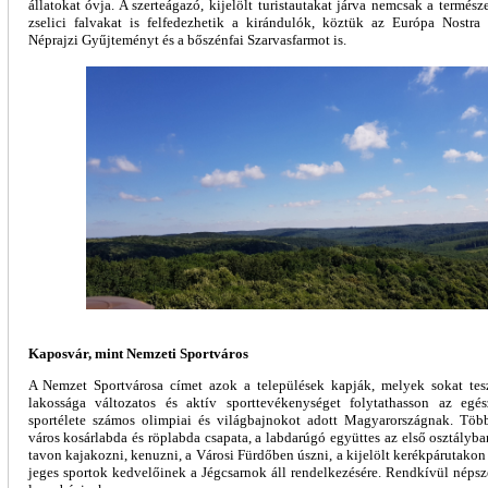
állatokat óvja. A szerteágazó, kijelölt turistautakat járva nemcsak a termész
zselici falvakat is felfedezhetik a kirándulók, köztük az Európa Nostra 
Néprajzi Gyűjteményt és a bőszénfai Szarvasfarmot is.
Kaposvár, mint Nemzeti Sportváros
A Nemzet Sportvárosa címet azok a települések kapják, melyek sokat tes
lakossága változatos és aktív sporttevékenységet folytathasson az egés
sportélete számos olimpiai és világbajnokot adott Magyarországnak. Tö
város kosárlabda és röplabda csapata, a labdarúgó együttes az első osztályba
tavon kajakozni, kenuzni, a Városi Fürdőben úszni, a kijelölt kerékpárutakon k
jeges sportok kedvelőinek a Jégcsarnok áll rendelkezésére. Rendkívül népsz