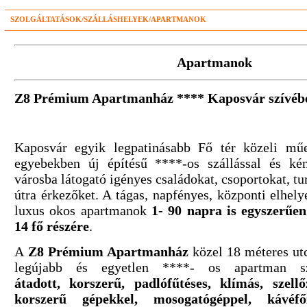
SZOLGÁLTATÁSOK/SZÁLLÁSHELYEK/APARTMANOK
Apartmanok
Z8 Prémium Apartmanház **** Kaposvár szívéb
Kaposvár egyik legpatinásabb Fő tér közeli mű
egyebekben új építésű ****-os szállással és ké
városba látogató igényes családokat, csoportokat, tur
útra érkezőket. A tágas, napfényes, központi elhely
luxus okos apartmanok
1- 90 napra is egyszerűen
14 fő részére
.
​A
Z8 Prémium Apartmanház
közel 18 méteres ut
legújabb és egyetlen ****- os apartman s
átadott, korszerű, padlófűtéses, klímás, szellő
korszerű gépekkel, mosogatógéppel, kávéfő