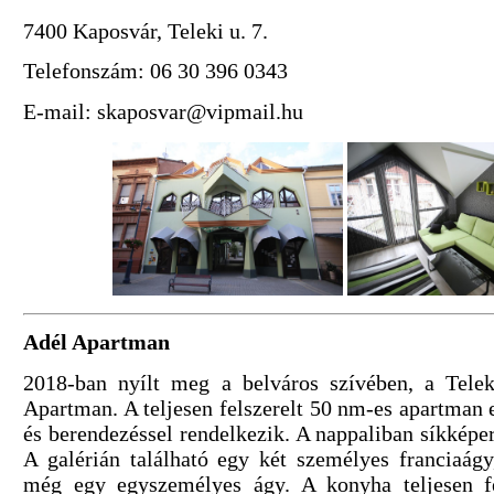
7400 Kaposvár, Teleki u. 7.
Telefonszám: 06 30 396 0343
E-mail: skaposvar@vipmail.hu
Adél Apartman
2018-ban nyílt meg a belváros szívében, a Tele
Apartman. A teljesen felszerelt 50 nm-es apartman e
és berendezéssel rendelkezik. A nappaliban síkképer
A galérián található egy két személyes franciaágy
még egy egyszemélyes ágy. A konyha teljesen fe