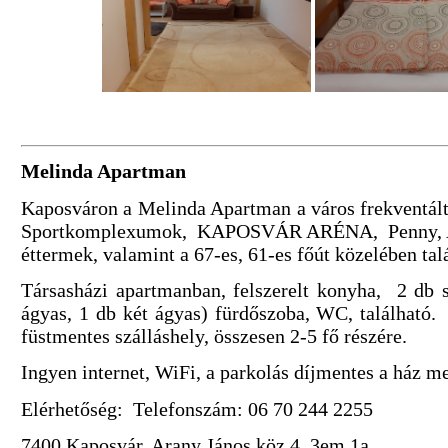
Melinda Apartman
Kaposváron a Melinda Apartman a város frekventált
Sportkomplexumok, KAPOSVÁR ARÉNA, Penny, 
éttermek, valamint a 67-es, 61-es főút közelében ta
Társasházi apartmanban, felszerelt konyha, 2 db 
ágyas, 1 db két ágyas) fürdőszoba, WC, található
füstmentes szálláshely, összesen 2-5 fő részére.
Ingyen internet, WiFi, a parkolás díjmentes a ház mel
Elérhetőség: Telefonszám: 06 70 244 2255
7400 Kaposvár, Arany János köz 4 3em 1a