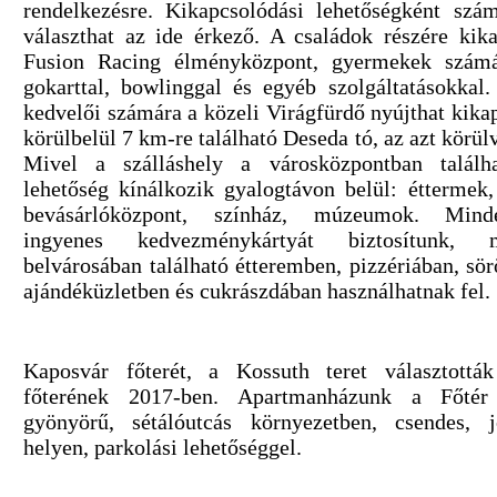
rendelkezésre. Kikapcsolódási lehetőségként sz
választhat az ide érkező. A családok részére kik
Fusion Racing élményközpont, gyermekek számár
gokarttal, bowlinggal és egyéb szolgáltatásokkal
kedvelői számára a közeli Virágfürdő nyújthat kikap
körülbelül 7 km-re található Deseda tó, az azt körü
Mivel a szálláshely a városközpontban találh
lehetőség kínálkozik gyalogtávon belül: éttermek
bevásárlóközpont, színház, múzeumok. Min
ingyenes kedvezménykártyát biztosítunk, 
belvárosában található étteremben, pizzériában, sör
ajándéküzletben és cukrászdában használhatnak fel.
Kaposvár főterét, a Kossuth teret választottá
főterének 2017-ben. Apartmanházunk a Főtér 
gyönyörű, sétálóutcás környezetben, csendes, j
helyen, parkolási lehetőséggel.