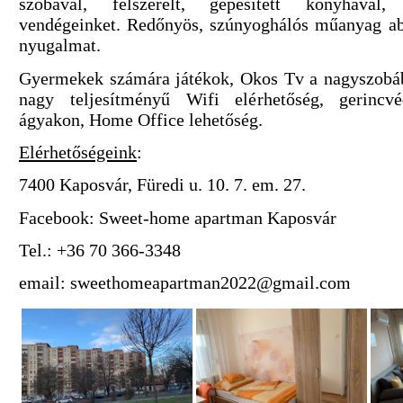
szobával, felszerelt, gépesített konyhával,
vendégeinket. Redőnyös, szúnyoghálós műanyag abl
nyugalmat.
Gyermekek számára játékok, Okos Tv a nagyszobáb
nagy teljesítményű Wifi elérhetőség, gerinc
ágyakon, Home Office lehetőség.
Elérhetőségeink
:
7400 Kaposvár, Füredi u. 10. 7. em. 27.
Facebook: Sweet-home apartman Kaposvár
Tel.: +36 70 366-3348
email: sweethomeapartman2022@gmail.com