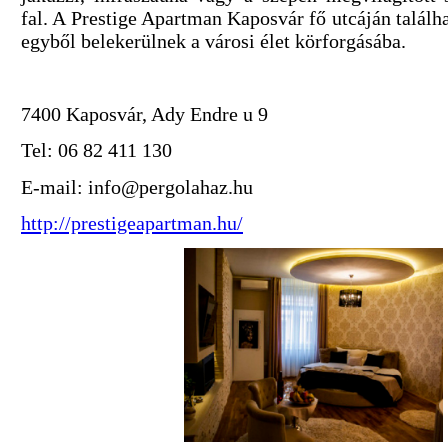
fal. A Prestige Apartman Kaposvár fő utcáján találh
egyből belekerülnek a városi élet körforgásába.
7400 Kaposvár, Ady Endre u 9
Tel: 06 82 411 130
E-mail: info@pergolahaz.hu
http://prestigeapartman.hu/