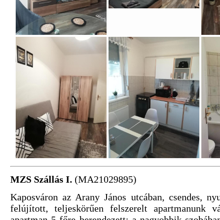
MZS Szállás I.
(MA21029895)
Kaposváron az Arany János utcában, csendes, ny
felújított, teljeskörűen felszerelt apartmanunk 
apartman 5 főre berendezett: a nagyobbik szobáb