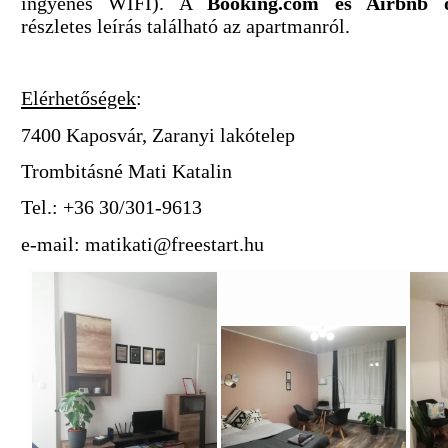
ingyenes WIFI). A
Booking.com és Airbnb o
részletes leírás található az apartmanról.
Elérhetőségek
:
7400 Kaposvár, Zaranyi lakótelep
Trombitásné Mati Katalin
Tel.: +36 30/301-9613
e-mail:
matikati@freestart.hu