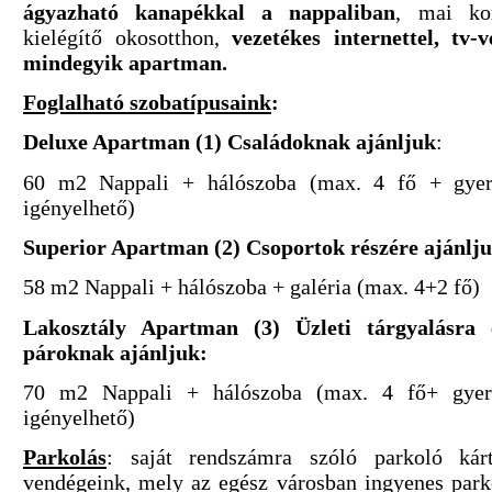
ágyazható kanapékkal a nappaliban
, mai ko
kielégítő okosotthon,
vezetékes internettel, tv-ve
mindegyik apartman.
Foglalható szobatípusaink
:
Deluxe Apartman (1) Családoknak ajánljuk
:
60 m2 Nappali + hálószoba (max. 4 fő + gyer
igényelhető)
Superior Apartman (2) Csoportok részére ajánlju
58 m2 Nappali + hálószoba + galéria (max. 4+2 fő)
Lakosztály Apartman (3) Üzleti tárgyalásra 
pároknak ajánljuk:
70 m2 Nappali + hálószoba (max. 4 fő+ gyerm
igényelhető)
Parkolás
: saját rendszámra szóló parkoló kárt
vendégeink, mely az egész városban ingyenes parko