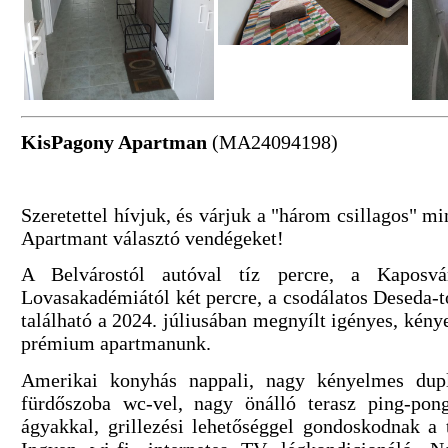
KisPagony Apartman
(MA24094198)
Szeretettel hívjuk, és várjuk a "három csillagos" m
Apartmant választó vendégeket!
A Belvárostól autóval tíz percre, a Kaposvá
Lovasakadémiától két percre, a csodálatos Deseda
található a 2024. júliusában megnyílt igényes, kénye
prémium apartmanunk.
Amerikai konyhás nappali, nagy kényelmes dupl
fürdőszoba wc-vel, nagy önálló terasz ping-pong
ágyakkal, grillezési lehetőséggel gondoskodnak a 