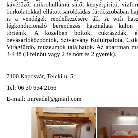
kávéfőző, mikrohullámú sütő, kenyérpirító, vízfor
burkolatokkal ellátott sarokkádas fürdőszobában ha
is a vendégek rendelkezésére áll. A wifi hasz
légkondicionáló berendezés használata külön 
történik. A közelben boltok, cukrászdák, ét
bevásárlóközpontok, Szivárvány Kultúrpalota, Csi
Virágfürdő, múzeumok találhatók. Az apartman ma
3-4 fő (3 felnőtt vagy 2 felnőtt és 2 gyerek).
7400 Kaposvár, Teleki u. 5.
Tel: 06 30 654 2166
E-mail: imreadel@gmail.com