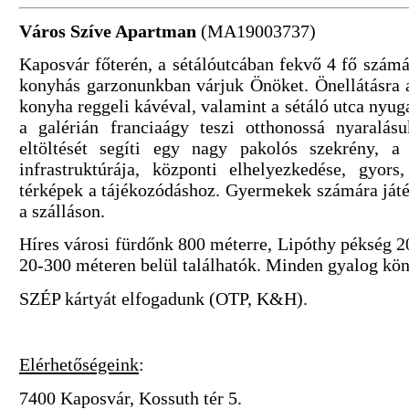
Város Szíve Apartman
(MA19003737)
Kaposvár főterén, a sétálóutcában fekvő 4 fő számá
konyhás garzonunkban várjuk Önöket. Önellátásra a
konyha reggeli kávéval, valamint a sétáló utca nyug
a galérián franciaágy teszi otthonossá nyaralás
eltöltését segíti egy nagy pakolós szekrény, a
infrastruktúrája, központi elhelyezkedése, gyors
térképek a tájékozódáshoz. Gyermekek számára játé
a szálláson.
Híres városi fürdőnk 800 méterre, Lipóthy pékség 2
20-300 méteren belül találhatók. Minden gyalog kön
SZÉP kártyát elfogadunk (OTP, K&H).
Elérhetőségeink
:
7400 Kaposvár, Kossuth tér 5.