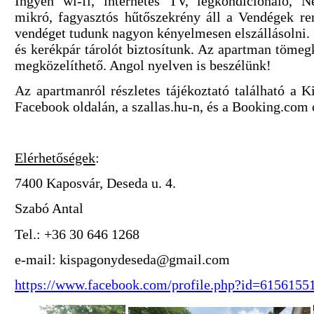
Ingyen wi-fi, internetes TV, légkondicionáló, N
mikró, fagyasztós hűtőszekrény áll a Vendégek re
vendéget tudunk nagyon kényelmesen elszállásolni. 
és kerékpár tárolót biztosítunk. Az apartman tömegk
megközelíthető. Angol nyelven is beszélünk!
Az apartmanról részletes tájékoztató található a
Facebook oldalán, a szallas.hu-n, és a Booking.com
Elérhetőségek
:
7400 Kaposvár, Deseda u. 4.
Szabó Antal
Tel.: +36 30 646 1268
e-mail: kispagonydeseda@gmail.com
https://www.facebook.com/profile.php?id=6156155