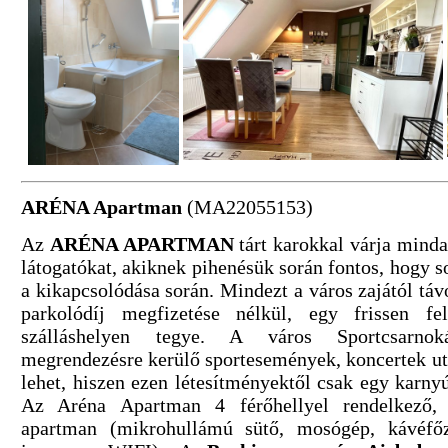
ARÉNA Apartman
(MA22055153)
Az
ARÉNA APARTMAN
tárt karokkal várja mind
látogatókat, akiknek pihenésük során fontos, hogy s
a kikapcsolódása során. Mindezt a város zajától táv
parkolódíj megfizetése nélkül, egy frissen felú
szálláshelyen tegye. A város Sportcsarnok
megrendezésre kerülő sportesemények, koncertek utá
lehet, hiszen ezen létesítményektől csak egy karnyú
Az Aréna Apartman 4 férőhellyel rendelkező, te
apartman (mikrohullámú sütő, mosógép, kávéfőző