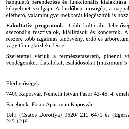
hangulatú berendezése és funkcionális kialakítása
kényelmét szolgája. A fürdőben mosógép, a nappal
elérhető, valamint gyermekbarát kiegészítők is hozz
Fakultatív programok
: Több kulturális lehetősé
szezonális fesztiválok, kiállítások és koncertek. 
részére több izgalmas tanösvény, erdő és arborétum 
vagy tömegközlekedéssel.
Szeretettel várjuk a természetszerető, pihenni 
vendégeinket, fiatalokat, családosokat (maximum 5 
Elérhetőségek
:
7400 Kaposvár, Németh István Fasor 43-45. 4. emelet
Facebook: Fasor Apartman Kaposvár
Tel.: (Csatos Dorottya) 0620/ 211 6471 és (Egers
245 1219