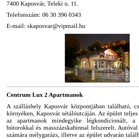
7400 Kaposvár, Teleki u. 11.
Telefonszám: 06 30 396 0343
E-mail: skaposvar@vipmail.hu
Centrum Lux 2 Apartmanok
A szálláshely Kaposvár központjában található, c
környéken, Kaposvár sétálóutcáján. Az épület teljes f
az apartmanok mindegyike légkondicionált, a
bútorokkal és masszázskabinnal felszerelt. Autóva
számára mélygarázs, illetve az épület udvarán talál