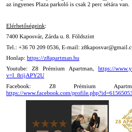
az ingyenes Plaza parkoló is csak 2 perc sétára van.
Elérhetőségeink
:
7400 Kaposvár, Zárda u. 8. Földszint
Tel.: +36 70 209 0536, E-mail: z8kaposvar@gmail.
Honlap:
https://z8apartman.hu
Youtube: Z8 Prémium Apartman,
https://www.
v=l_8rijAPY2U
Facebook: Z8 Prémium Apartm
https://www.facebook.com/profile.php?id=6156505