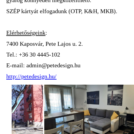
gyalog könnyedén megközelíthető.
SZÉP kártyát elfogadunk (OTP, K&H, MKB).
Elérhetőségeink
:
7400 Kaposvár, Pete Lajos u. 2.
Tel.: +36 30 4445-102
E-mail: admin@petedesign.hu
http://petedesign.hu/