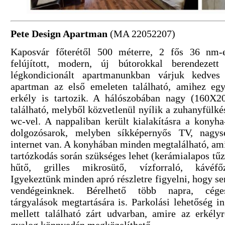
Pete Design Apartman
(MA 22052207)
Kaposvár főterétől 500 méterre, 2 fős 36 nm-es
felújított, modern, új bútorokkal berendezett 
légkondicionált apartmanunkban várjuk kedves
apartman az első emeleten található, amihez eg
erkély is tartozik. A hálószobában nagy (160X2
található, melyből közvetlenül nyílik a zuhanyfülké
wc-vel. A nappaliban került kialakításra a konyha
dolgozósarok, melyben síkképernyős TV, nagys
internet van. A konyhában minden megtalálható, ami
tartózkodás során szükséges lehet (kerámialapos tű
hűtő, grilles mikrosütő, vízforraló, kávéfőz
Igyekeztünk minden apró részletre figyelni, hogy 
vendégeinknek. Bérelhető több napra, cége
tárgyalások megtartására is. Parkolási lehetőség i
mellett található zárt udvarban, amire az erkély