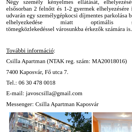
Négy személy kényelmes ellátását, elhelyezését
elsősorban 2 felnőtt és 1-2 gyermek elhelyezésére i
udvarán egy személygépkocsi díjmentes parkolása bi
elhelyezkedése miatt optimális s
tömegközlekedéssel városunkba érkezők számára is.
További információ
:
Csilla Apartman (
NTAK reg. szám: MA20018016)
7400 Kaposvár, Fő utca 7.
Tel.: 06 30 478 0018
E-mail:
javoscsilla@gmail.com
Messenger: Csilla Apartman Kaposvár