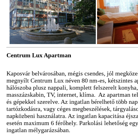
Centrum Lux Apartman
Kaposvár belvárosában, mégis csendes, jól megközel
megnyílt Centrum Lux néven 80 nm-es, kétszintes a
hálószoba plusz nappali, komplett felszerelt konyha
masszázskabin, TV, internet, klíma. Az apartman tel
és gépekkel szerelve. Az ingatlan bérelhető több nap
tartózkodásra, vagy céges megbeszélések, tárgyalás
napközbeni használatra. Az ingatlan kapacitása éjsz
esetén maximum 6 férőhely. Parkolási lehetőség egy
ingatlan mélygarázsában.