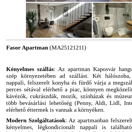
Fasor Apartman
(MA25121211)
Kényelmes szállás
: Az apartman Kaposvár hangu
szép környezetében ad szállást. Két hálószoba,
nappali, felszerelt konyha és fürdő várja a megszá
perces sétával elérhető a piac, könnyen megközelí
kávézók, cukrászdák, mozik, színházak és múzeu
több bevásárlási lehetőség (Penny, Aldi, Lidl, In
elérhető éttermek is vannak a környéken.
Modern Szolgáltatások
: Az apartmanban felszerel
kényelmes, légkondicionált nappali is találhat