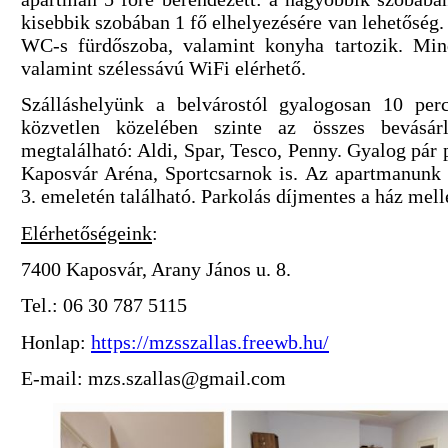
kisebbik szobában 1 fő elhelyezésére van lehetőség.
WC-s fürdőszoba, valamint konyha tartozik. Min
valamint szélessávú WiFi elérhető.
Szálláshelyünk a belvárostól gyalogosan 10 perc
közvetlen közelében szinte az összes bevásár
megtalálható: Aldi, Spar, Tesco, Penny. Gyalog pár p
Kaposvár Aréna, Sportcsarnok is. Az apartmanunk 
3. emeletén található. Parkolás díjmentes a ház melle
Elérhetőségeink
:
7400 Kaposvár, Arany János u. 8.
Tel.: 06 30 787 5115
Honlap:
https://mzsszallas.freewb.hu/
E-mail: mzs.szallas@gmail.com