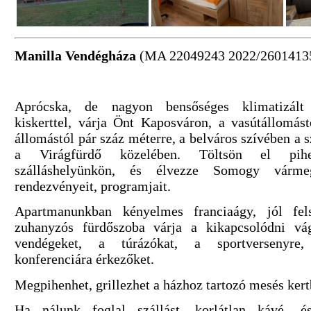
Manilla Vendégháza
(MA 22049243 2022/2601413
Aprócska, de nagyon bensőséges klimatizált
kiskerttel, várja Önt Kaposváron, a vasútállomás
állomástól pár száz méterre, a belváros szívében a 
a Virágfürdő közelében. Töltsön el pihen
szálláshelyünkön, és élvezze Somogy várme
rendezvényeit, programjait.
Apartmanunkban kényelmes franciaágy, jól fel
zuhanyzós fürdőszoba várja a kikapcsolódni vág
vendégeket, a túrázókat, a sportversenyre
konferenciára érkezőket.
Megpihenhet, grillezhet a házhoz tartozó mesés kert
Ha nálunk foglal szállást, korlátlan kávé- és 