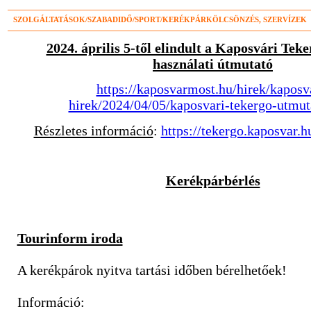
SZOLGÁLTATÁSOK/SZABADIDŐ/SPORT/KERÉKPÁRKÖLCSÖNZÉS, SZERVÍZEK
2024. április 5-től elindult a Kaposvári Teke
használati útmutató
https://kaposvarmost.hu/hirek/kaposv
hirek/2024/04/05/kaposvari-tekergo-utmut
Részletes információ
:
https://tekergo.kaposvar.h
Kerékpárbérlés
Tourinform iroda
A kerékpárok nyitva tartási időben bérelhetőek!
Információ: