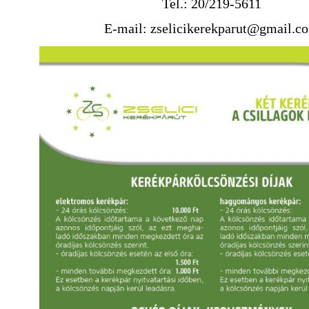
Tel.: 20/219-5611
E-mail: zselicikerekparut@gmail.c