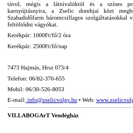
távol, mégis a látnivalóktól és a színes pr
karnyújtásnyira, a Zselic dombjai közt megb
Szabadidőfarm háromcsillagos szolgáltatásokkal v
feltöltődni vágyókat.
Kerékpár: 1000Ft/fő/2 óra
Kerékpár: 2500Ft/fő/nap
7473 Hajmás, Hrsz 073/4
Telefon: 06/82-370-655
Mobil: 06/30-526-8053
E-mail:
info@zselicvolgy.hu
• Web:
www.zselicvol
VILLABOGArT Vendégház