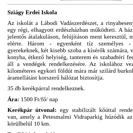
Sziágy Erdei Iskola
Az iskolát a Lábodi Vadászerdészet, a rinyabesen
egy régi, elhagyott erdészházban működteti. A ház
jelentős átalakuláson, felújításon ment keresztül, 
elérte. Három - egyenként tíz személyes - 
gyerekeknek, két kisebb szoba a kísérők számára, 
konyha, étkező helyiség, tanterem és szabadtéri fed
áll a vendégek rendelkezésére. Az iskolához ve
kilométeres egykori földút mára már szilárd burkola
áramellátást korszerű hálózat biztosítja.
35 db kerékpárral rendelkeznek.
Ára:
1500 Ft/fő/ nap
Kerékpár útvonal:
egy stabilizált kőúttal rende
van, amely a Petesmalmi Vidraparkig húzódik az e
körülbelül 10 km.