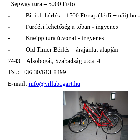
Segway túra – 5000 Ft/fő
- Bicikli bérlés – 1500 Ft/nap (férfi + női) buk
- Fürdési lehetőség a tóban - ingyenes
- Kneipp túra útvonal - ingyenes
- Old Timer Bérlés – árajánlat alapján
7443 Alsóbogát, Szabadság utca 4
Tel.:
+36 30/613-8399
E-mail:
info@villabogart.hu