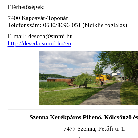
Elérhetőségek:
7400 Kaposvár-Toponár
Telefonszám: 0630/8696-051 (biciklis foglalás)
E-mail: deseda@smmi.hu
http://deseda.smmi.hu/en
Szenna Kerékpáros Pihenő, Kölcsönző és
7477 Szenna, Petőfi u. 1.