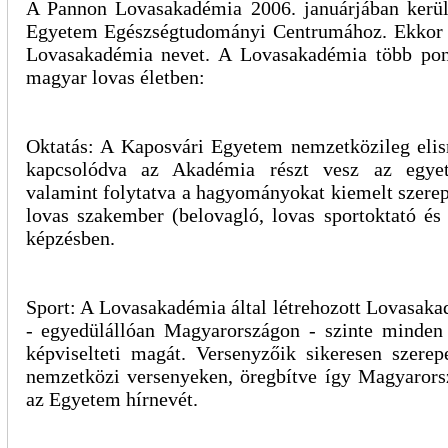
A Pannon Lovasakadémia 2006. januárjában kerül
Egyetem Egészségtudományi Centrumához. Ekkor 
Lovasakadémia nevet. A Lovasakadémia több pon
magyar lovas életben:
Oktatás: A Kaposvári Egyetem nemzetközileg elis
kapcsolódva az Akadémia részt vesz az egyet
valamint folytatva a hagyományokat kiemelt szerepe
lovas szakember (belovagló, lovas sportoktató és
képzésben.
Sport: A Lovasakadémia által létrehozott Lovasak
- egyedülállóan Magyarországon - szinte minden
képviselteti magát. Versenyzőik sikeresen szerep
nemzetközi versenyeken, öregbítve így Magyarors
az Egyetem hírnevét.