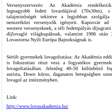
Versenyszervezés: Az Akadémia rendelkezi
legnagyobb fedett lovardájával (70x30m), s
talajminőségét tekintve a legjobban szolgálj
nemzetközi versenyzők igényeit. Kaposvár ad 
western versenyeknek, a téli fedettpályás díjugrató
díjlovagló világkupáknak, valamint 1996 után 
Lovastorna Nyílt Európa Bajnokságnak is.
Sérült gyermekek lovagoltatása: Az Akadémia eddi
is fokozottan részt vesz a fogyatékos gyermek
lovagoltatásában. Jelenleg 40-50 különböző fo
autista, Down kóros, daganatos betegségben sz
lovagol az intézményben.
Link:
http://www.lovasakademia.hu/