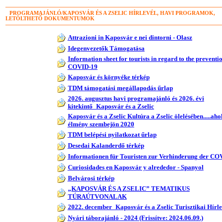
PROGRAMAJÁNLÓ/KAPOSVÁR ÉS A ZSELIC HÍRLEVÉL, HAVI PROGRAMOK,
LETÖLTHETŐ DOKUMENTUMOK
Attrazioni in Kaposvár e nei dintorni - Olasz
Idegenvezetők Támogatása
Information sheet for tourists in regard to the preventio
COVID-19
Kaposvár és környéke térkép
TDM támogatási megállapodás űrlap
2026. augusztus havi programajánló és 2026. évi
kitekintő_Kaposvár és a Zselic
Kaposvár és a Zselic Kultúra a Zselic ölelésében.....aho
élmény szembejön 2020
TDM belépési nyilatkozat űrlap
Desedai Kalanderdő térkép
Informationen für Touristen zur Verhinderung der CO
Curiosidades en Kaposvár y alrededor - Spanyol
Belvárosi térkép
„KAPOSVÁR ÉS A ZSELIC” TEMATIKUS
TÚRAÚTVONALAK
2022. december_Kaposvár és a Zselic Turisztikai Hírle
Nyári táborajánló - 2024 (Frissítve: 2024.06.09.)