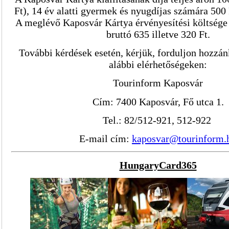
Ft), 14 év alatti gyermek és nyugdíjas számára 500 
A meglévő Kaposvár Kártya érvényesítési költsége a
bruttó 635 illetve 320 Ft.
További kérdések esetén, kérjük, forduljon hozzá
alábbi elérhetőségeken:
Tourinform Kaposvár
Cím: 7400 Kaposvár, Fő utca 1.
Tel.: 82/512-921, 512-922
E-mail cím:
kaposvar@tourinform.
HungaryCard365