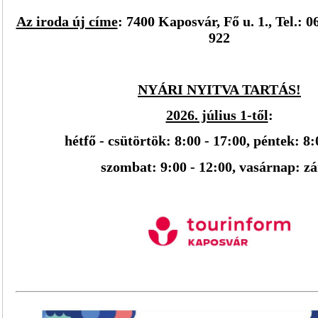
Az iroda új címe
:
7400 Kaposvár, Fő u. 1.,
Tel.: 0
922
NYÁRI NYITVA TARTÁS!
2026. július 1-től
:
h
étfő - csütörtök: 8:00 - 17:00, péntek: 8:
szombat: 9:00 - 12:00, vasárnap: z