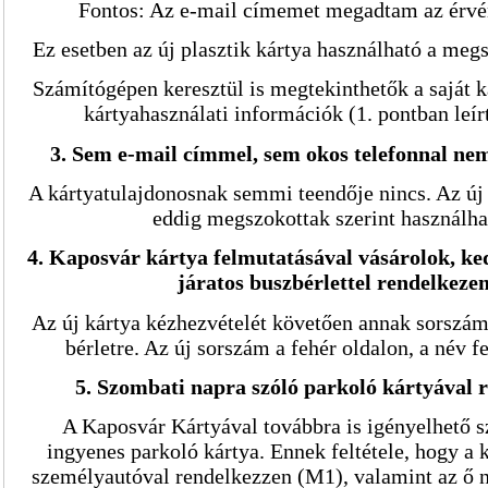
Fontos: Az e-mail címemet megadtam az érvé
Ez esetben az új plasztik kártya használható a meg
Számítógépen keresztül is megtekinthetők a saját k
kártyahasználati információk (1. pontban leírt
3. Sem e-mail címmel, sem okos telefonnal ne
A kártyatulajdonosnak semmi teendője nincs. Az új 
eddig megszokottak szerint használh
4. Kaposvár kártya felmutatásával vásárolok, k
járatos buszbérlettel rendelkeze
Az új kártya kézhezvételét követően annak sorszám
bérletre. Az új sorszám a fehér oldalon, a név fe
5. Szombati napra szóló parkoló kártyával
A Kaposvár Kártyával továbbra is igényelhető 
ingyenes parkoló kártya. Ennek feltétele, hogy a 
személyautóval rendelkezzen (M1), valamint az ő n