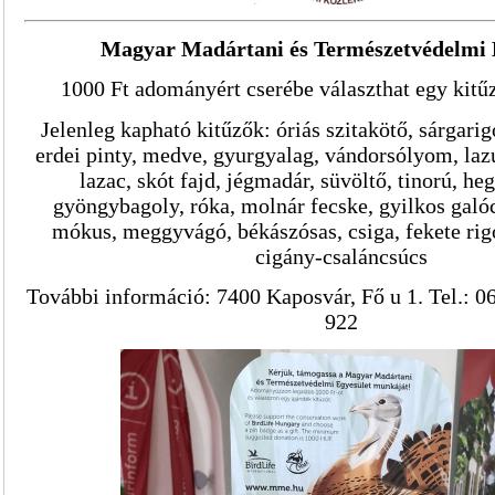
Magyar Madártani és Természetvédelmi 
1000 Ft adományért cserébe választhat egy kitű
Jelenleg kapható kitűzők: óriás szitakötő, sárgarigó
erdei pinty, medve, gyurgyalag, vándorsólyom, lazu
lazac, skót fajd, jégmadár, süvöltő, tinorú, heg
gyöngybagoly, róka, molnár fecske, gyilkos galóca
mókus, meggyvágó, békászósas, csiga, fekete rig
cigány-csaláncsúcs
További információ: 7400 Kaposvár, Fő u 1. Tel.: 0
922