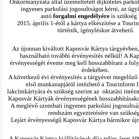
Önkormányzata által üzemeltetett díjköteles parkol
ingyenes parkolási jogosultságot kérni, az ügy
autó
forgalmi engedélyére
is szükség 
2015. április 1-étől a kártya elkészítése a Tour
történik, igényléskor átvehető.
Az újonnan kiváltott Kaposvár Kártya tárgyévben
használható további érvényesítés nélkül! A Ka
érvényességét évente meg kell hosszabbítani a fol
érdekében.
A következő évi érvényesítés a tárgyévet megelőz
első munkanapjától intézhető a Tourinform 
lakcímkártyára és szükség szerint az oktatási intéz
Kaposvár Kártyák érvényességének hosszabbításako
A meglévő szombati ingyenes parkolási jogosultsá
rendszám egyeztetésére van szüksé
Lejárt érvényességű Kaposvár Kártya bármikor újr
A Kaposvár Kártya kiállításának díja teljes áron 1