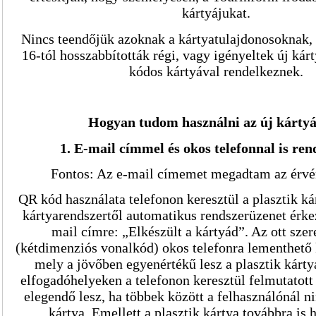
kártyájukat.
Nincs teendőjük azoknak a kártyatulajdonosoknak, 
16-tól hosszabbították régi, vagy igényeltek új ká
kódos kártyával rendelkeznek.
Hogyan tudom használni az új kárty
1. E-mail címmel és okos telefonnal is re
Fontos: Az e-mail címemet megadtam az érvé
QR kód használata telefonon keresztül a plasztik kár
kártyarendszertől automatikus rendszerüzenet érke
mail címre: „Elkészült a kártyád”. Az ott sze
(kétdimenziós vonalkód) okos telefonra lementhet
mely a jövőben egyenértékű lesz a plasztik kártyá
elfogadóhelyeken a telefonon keresztül felmutatott
elegendő lesz, ha többek között a felhasználónál ni
kártya. Emellett a plasztik kártya továbbra is 