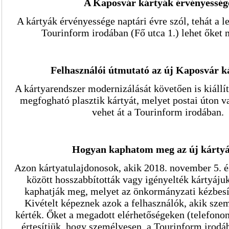
A Kaposvár kártyák érvényesség
A kártyák érvényessége naptári évre szól, tehát a l
Tourinform irodában (Fő utca 1.) lehet őket 
Felhasználói útmutató az új Kaposvár k
A kártyarendszer modernizálását követően is kiállí
megfogható plasztik kártyát, melyet postai úton 
vehet át a Tourinform irodában.
Hogyan kaphatom meg az új kárty
Azon kártyatulajdonosok, akik 2018. november 5. és
között hosszabbították vagy igényelték kártyájuk
kaphatják meg, melyet az önkormányzati kézbesí
Kivételt képeznek azok a felhasználók, akik szem
kérték. Őket a megadott elérhetőségeken (telefono
értesítjük, hogy személyesen, a Tourinform irodáb