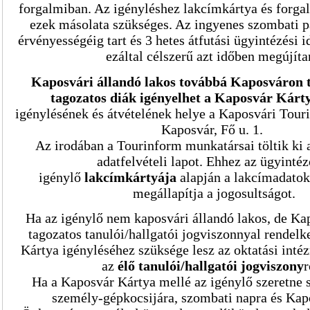
forgalmiban. Az igényléshez lakcímkártya és forga
ezek másolata szükséges. Az ingyenes szombati p
érvényességéig tart és 3 hetes átfutási ügyintézési 
ezáltal célszerű azt időben megújíta
Kaposvári állandó lakos
továbbá Kaposváron 
tagozatos diák
igényelhet
a Kaposvár Kárty
igénylésének és átvételének helye a Kaposvári Tour
Kaposvár, Fő u. 1.
Az irodában a Tourinform munkatársai töltik ki 
adatfelvételi lapot. Ehhez az ügyintéz
igénylő
lakcímkártyája
alapján a lakcímadatoka
megállapítja a jogosultságot.
Ha az igénylő nem kaposvári állandó lakos, de Ka
tagozatos tanulói/hallgatói jogviszonnyal rendelk
Kártya igényléséhez szüksége lesz az oktatási inté
az
élő tanulói/hallgatói jogviszony
r
Ha a Kaposvár Kártya mellé az igénylő szeretne s
személy-gépkocsijára, szombati napra és Kap