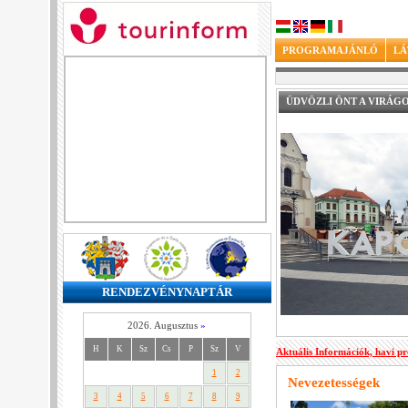
PROGRAMAJÁNLÓ
LÁ
ÜDVÖZLI ÖNT A VIRÁG
RENDEZVÉNYNAPTÁR
2026. Augusztus
»
H
K
Sz
Cs
P
Sz
V
Aktuális Információk, havi p
1
2
Nevezetességek
3
4
5
6
7
8
9