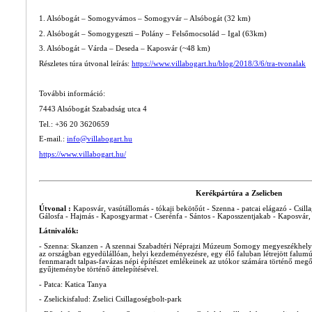
1. Alsóbogát – Somogyvámos – Somogyvár – Alsóbogát (32 km)
2. Alsóbogát – Somogygeszti – Polány – Felsőmocsolád – Igal (63km)
3. Alsóbogát – Várda – Deseda – Kaposvár (~48 km)
Részletes túra útvonal leírás:
https://www.villabogart.hu/blog/2018/3/6/tra-tvonalak
További információ:
7443 Alsóbogát Szabadság utca 4
Tel.: +36 20 3620659
E-mail.:
info@villabogart.hu
https://www.villabogart.hu/
Kerékpártúra a Zselicben
Útvonal :
Kaposvár, vasútállomás - tókaji bekötőút - Szenna - patcai elágazó - Csill
Gálosfa - Hajmás - Kaposgyarmat - Cserénfa - Sántos - Kaposszentjakab - Kaposvár,
Látnivalók:
- Szenna: Skanzen - A szennai Szabadtéri Néprajzi Múzeum Somogy megyeszékhelyétő
az országban egyedülállóan, helyi kezdeményezésre, egy élő faluban létrejött falu
fennmaradt talpas-favázas népi építészet emlékeinek az utókor számára történő megőr
gyűjteménybe történő áttelepítésével.
- Patca: Katica Tanya
- Zselickisfalud: Zselici Csillagoségbolt-park