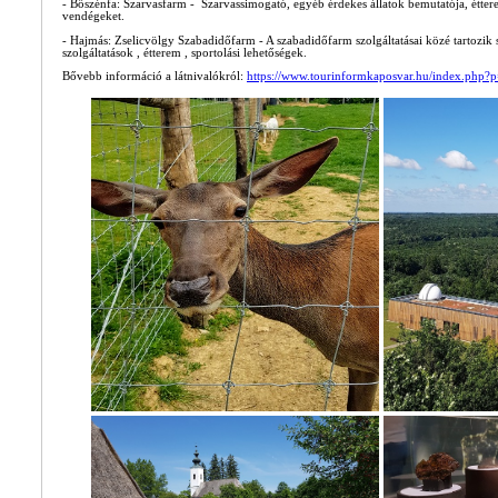
- Bőszénfa: Szarvasfarm - Szarvassimogató, egyéb érdekes állatok bemutatója, étterem
vendégeket.
- Hajmás: Zselicvölgy Szabadidőfarm - A szabadidőfarm szolgáltatásai közé tartozik sz
szolgáltatások , étterem , sportolási lehetőségek.
Bővebb információ a látnivalókról:
https://www.tourinformkaposvar.hu/index.php?