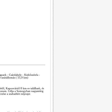
agpark - Csárdahely - Kisbőszénfa -
 vasútállomás ( 55,9 km)
l, Kaposvártól 8 km-re található, és
múzeum. Célja a Somogyban napjainkig
zése a szabadtéri néprajzi