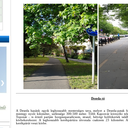
❯
Deseda-tó
A Deseda hazánk egyik leghosszabb mesterséges tava, melyet a Deseda-patak fel
mintegy nyolc kilométer, szélessége 300-500 méter. Több Kaposvár környéki telep
Toponár - is érintő partján horgászparadicsom, strand, hétvégi hobbikertek talál
körbekerekezni. A leghosszabb kerékpártúra útvonala csaknem 23 kilométer. A
kerékpárút veszi körbe.