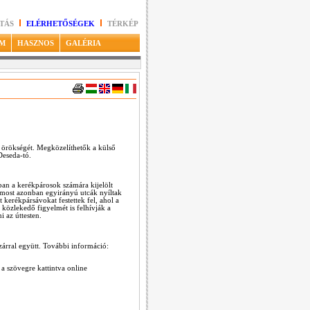
TÁS
ELÉRHETŐSÉGEK
TÉRKÉP
M
HASZNOS
GALÉRIA
s örökségét. Megközelíthetők a külső
Deseda-tó.
ban a kerékpárosok számára kijelölt
 most azonban egyirányú utcák nyíltak
erékpársávokat festettek fel, ahol a
 közlekedő figyelmét is felhívják a
i az úttesten.
árral együtt. További információ:
a szövegre kattintva online