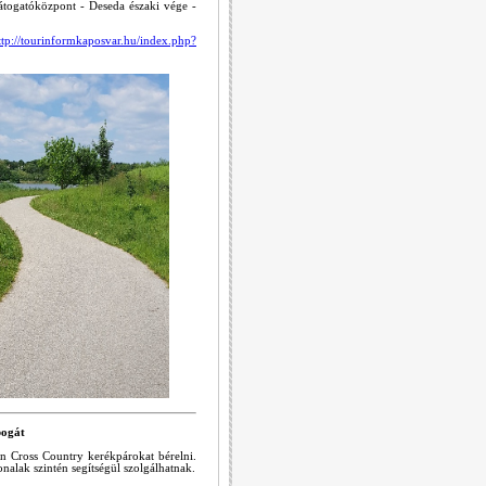
Látogatóközpont - Deseda északi vége -
ttp://tourinformkaposvar.hu/index.php?
bogát
n Cross Country kerékpárokat bérelni.
nalak szintén segítségül szolgálhatnak.