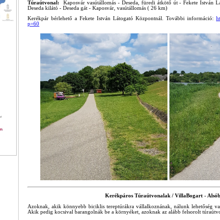
Túraútvonal:
Kaposvár vasútállomás - Deseda, füredi átkötő út - Fekete István 
Deseda kilátó - Deseda gát - Kaposvár, vasútállomás ( 26 km)
Kerékpár bérlehető a Fekete István Látogató Központnál. További információ:
h
p=60
Kerékpáros Túraútvonalak / VillaBogart - Alsó
Azoknak, akik könnyebb biciklis tereptúrákra vállalkoznának, nálunk lehetőség va
Akik pedig kocsival barangolnák be a környéket, azoknak az alább felsorolt túraútvo