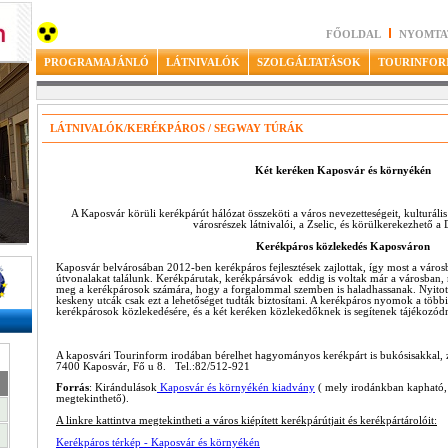
FŐOLDAL
NYOMTA
PROGRAMAJÁNLÓ
LÁTNIVALÓK
SZOLGÁLTATÁSOK
TOURINFOR
LÁTNIVALÓK/KERÉKPÁROS / SEGWAY TÚRÁK
Két keréken Kaposvár és környékén
A Kaposvár körüli kerékpárút hálózat összeköti a város nevezetteségeit, kulturáli
városrészek látnivalói, a Zselic, és körülkerekezhető a 
Kerékpáros közlekedés Kaposváron
Kaposvár belvárosában 2012-ben kerékpáros fejlesztések zajlottak, így most a város
útvonalakat találunk. Kerékpárutak, kerékpársávok eddig is voltak már a városban,
meg a kerékpárosok számára, hogy a forgalommal szemben is haladhassanak. Nyitott k
keskeny utcák csak ezt a lehetőséget tudták biztosítani. A kerékpáros nyomok a többi
kerékpárosok közlekedésére, és a két keréken közlekedőknek is segítenek tájékozódn
A kaposvári Tourinform irodában bérelhet hagyományos kerékpárt is bukósisakkal, z
7400 Kaposvár, Fő u 8. Tel.:82/512-921
Forrás
: Kirándulások
Kaposvár és környékén kiadvány
( mely irodánkban kapható, 
megtekinthető).
A linkre kattintva megtekintheti a város kiépített kerékpárútjait és kerékpártárolóit:
Kerékpáros térkép - Kaposvár és környékén