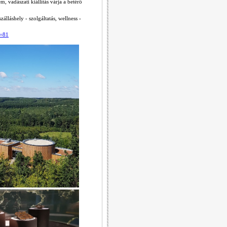
, vadászati kiállítás várja a betérő
álláshely - szolgáltatás, wellness -
p=81