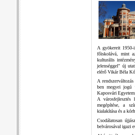
A gyökereit 1950-i
főiskolává, mint 
kulturális intézmé
jelenséggel" új ut
elérő Vikár Béla Kó
A rendszerváltozás 
ben megyei jogú v
Kaposvári Egyetem,
A városfejlesztés
megépítése, a sz
kialakítása és a kór
Csodálatosan újjász
belvárosával igazi 