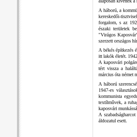
alaposan kivették a 
A háború, a kommün 
kereskedői-tisztvis
forgalom, s az 192
északi területek b
"Virágos Kaposvár
szerzett országos hí
A békés építkezés é
itt lakók életét. 19
A kaposvári polgár
tért vissza a halá
március óta német me
A háború szerencsé
1947-es választáso
kommunista egyedur
textílművek, a ruha
kaposvári munkássá
A szabadságharcot 
áldozatul esett.