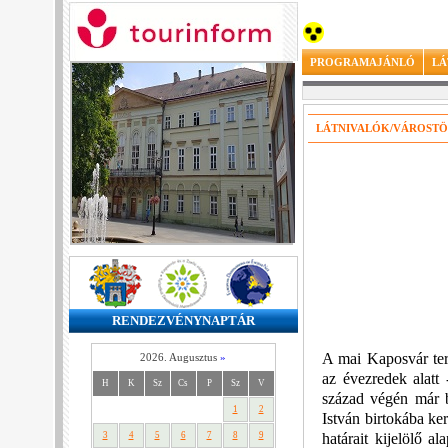
PROGRAMAJÁNLÓ
LÁ
LÁTNIVALÓK/VÁROSTÖ
RENDEZVÉNYNAPTÁR
A mai Kaposvár terü
2026. Augusztus
»
az évezredek alatt
H
K
Sz
Cs
P
Sz
V
század végén már b
1
2
István birtokába ke
határait kijelölő a
3
4
5
6
7
8
9