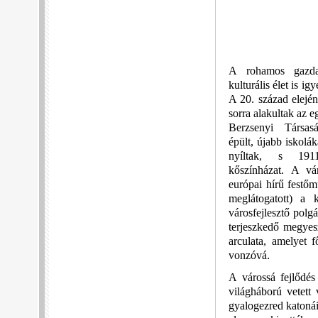
A rohamos gazdas
kulturális élet is igy
A 20. század elején
sorra alakultak az eg
Berzsenyi Társa
épült, újabb iskolák
nyíltak, s 191
kőszínházat. A vá
európai hírű festő
meglátogatott) a k
városfejlesztő polg
terjeszkedő megyesz
arculata, amelyet 
vonzóvá.
A várossá fejlődés
világháború vetett
gyalogezred katonái 