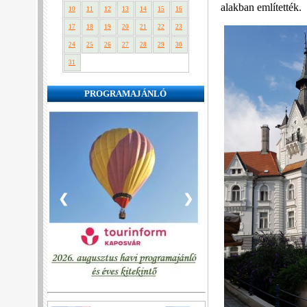
alakban említették.
10
11
12
13
14
15
16
17
18
19
20
21
22
23
24
25
26
27
28
29
30
31
PROGRAMAJÁNLÓ
❮
❯