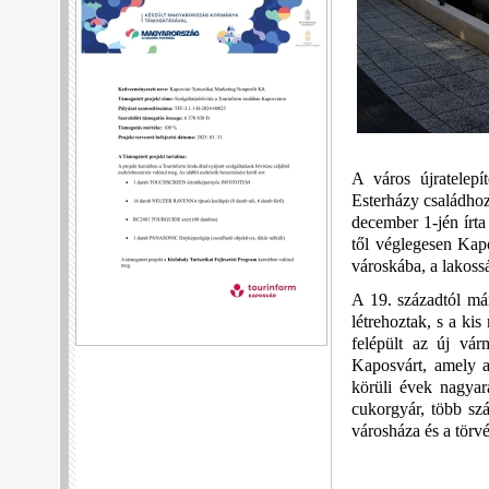
A város újratelepí
Esterházy családhoz 
december 1-jén írta
től véglegesen Kapo
városkába, a lakoss
A 19. századtól már
létrehoztak, s a ki
felépült az új vá
Kaposvárt, amely a
körüli évek nagyar
cukorgyár, több szá
városháza és a törv