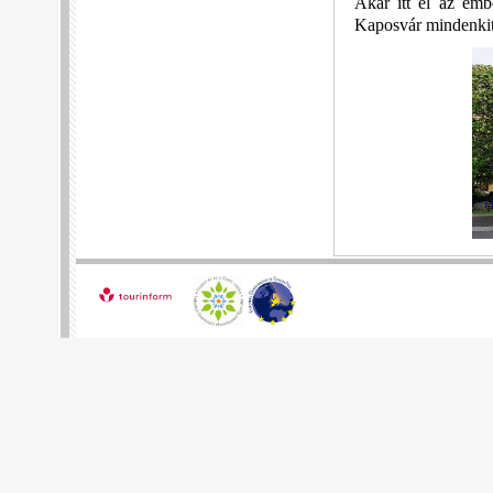
Akár itt él az emb
Kaposvár mindenkit