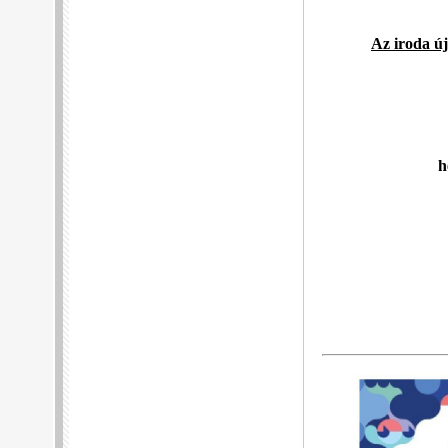
Az iroda új
h