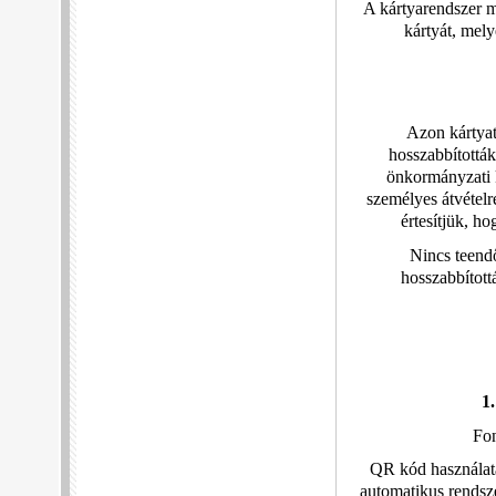
A kártyarendszer m
kártyát, mel
Azon kártyat
hosszabbították
önkormányzati k
személyes átvételr
értesítjük, h
Nincs teend
hosszabbított
1
Fon
QR kód használata 
automatikus rendsze