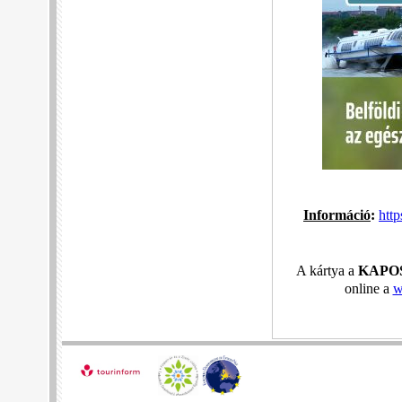
Információ
:
htt
A kártya a
KAPOS
online a
w