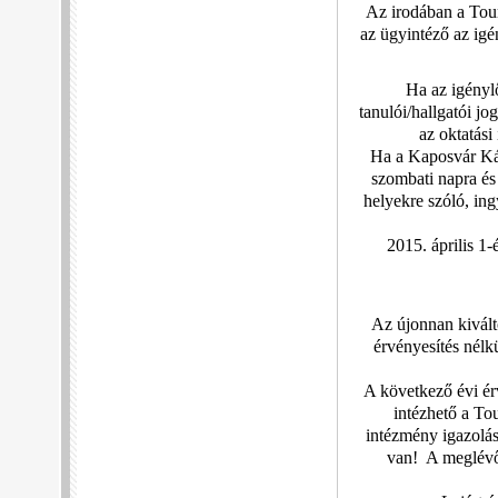
Az irodában a Tour
az ügyintéző az ig
Ha az igényl
tanulói/hallgatói j
az oktatási
Ha a Kaposvár Kár
szombati napra és
helyekre szóló, ing
2015. április 1-
Az újonnan kivált
érvényesítés nélk
A következő évi ér
intézhető a To
intézmény igazolá
van! A meglévő 