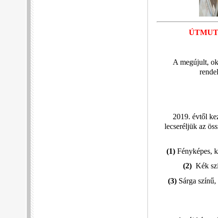
ÚTMUT
A megújult, ok
rendel
2019. évtől ke
lecseréljük az ös
(1)
Fényképes, ké
(2)
Kék szín
(3)
Sárga színű, 