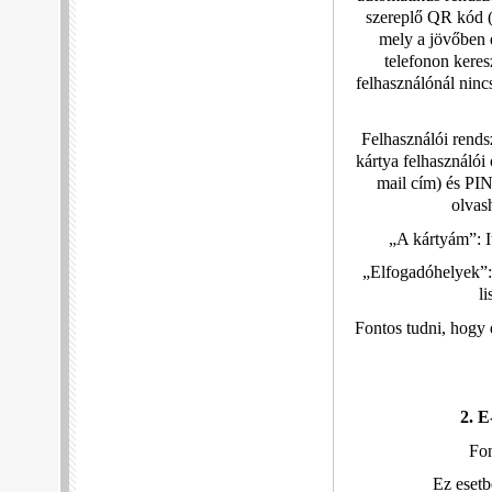
szereplő QR kód (
mely a jövőben e
telefonon keres
felhasználónál nincs
Felhasználói rends
kártya felhasználói 
mail cím) és PIN
olvas
„A kártyám”: It
„Elfogadóhelyek”: 
l
Fontos tudni, hogy 
2. E
Fon
Ez esetb