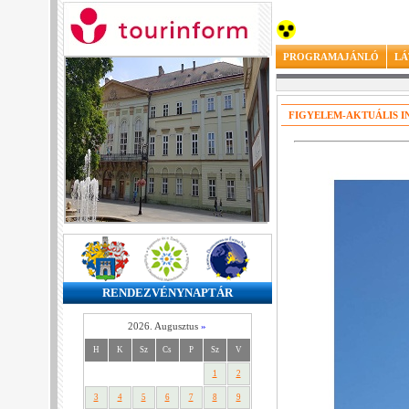
PROGRAMAJÁNLÓ
LÁ
FIGYELEM-AKTUÁLIS 
RENDEZVÉNYNAPTÁR
2026. Augusztus
»
H
K
Sz
Cs
P
Sz
V
1
2
3
4
5
6
7
8
9