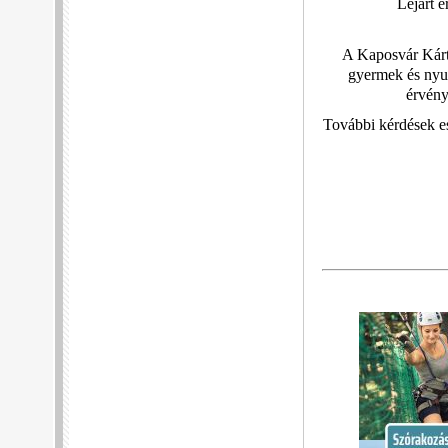
Lejárt 
A Kaposvár Kártya
gyermek és nyu
érvénye
További kérdések es