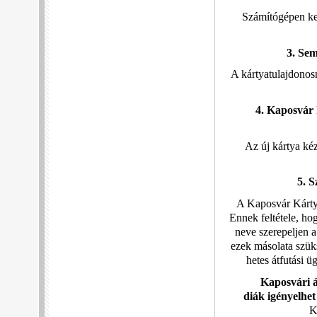
Számítógépen ker
3. Sem
A kártyatulajdonos
4. Kaposvár 
Az új kártya ké
5. 
A Kaposvár Kártyá
Ennek feltétele, ho
neve szerepeljen 
ezek másolata szüks
hetes átfutási ü
Kaposvári á
diák
igényelhet
K