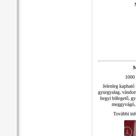
M
1000 
Jelenleg kapható k
gyurgyalag, vándorsó
hegyi billegető, g
meggyvágó, b
További inf