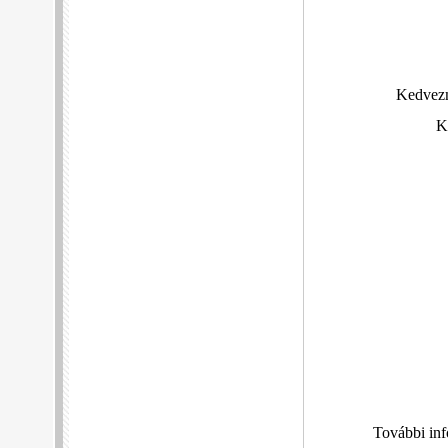
Kedvezm
K
További inf