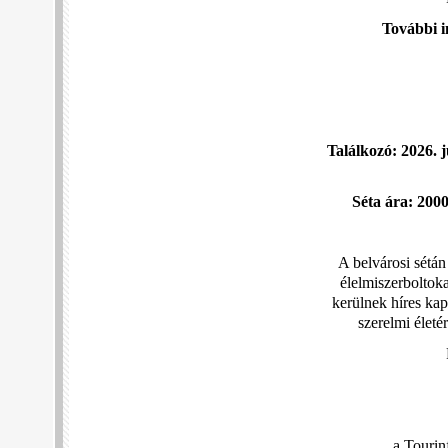
További i
Találkozó: 2026.
Séta ára: 2000
A belvárosi sétán
élelmiszerboltok
kerülnek híres ka
szerelmi életé
a Tourin