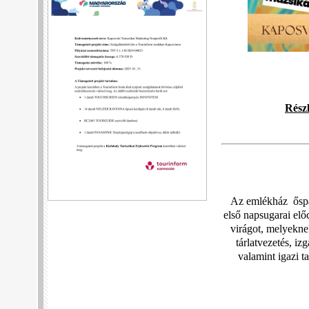
Részl
Az emlékház őspar
első napsugarai elő
virágot, melyekne
tárlatvezetés, i
valamint igazi t