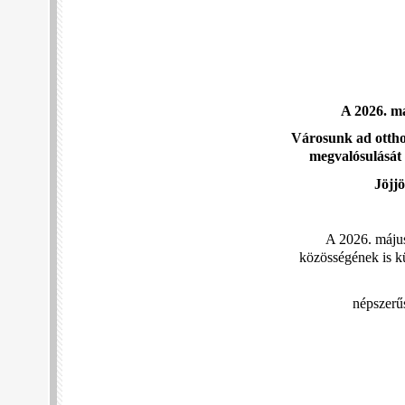
A 2026. má
Városunk ad ottho
megvalósulását
Jöjjö
A 2026. május
közösségének is kü
népszerűs