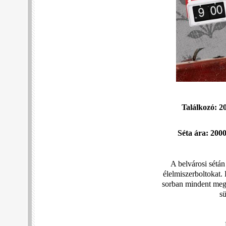
Találkozó: 
Séta ára: 2000
A belvárosi sétán
élelmiszerboltokat.
sorban mindent megt
sü