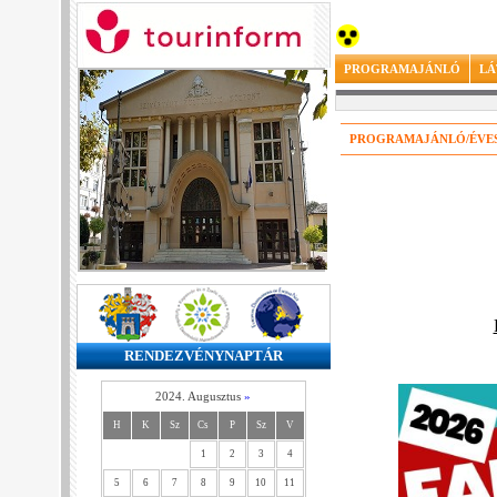
PROGRAMAJÁNLÓ
LÁ
PROGRAMAJÁNLÓ/ÉVE
RENDEZVÉNYNAPTÁR
2024. Augusztus
»
H
K
Sz
Cs
P
Sz
V
1
2
3
4
5
6
7
8
9
10
11