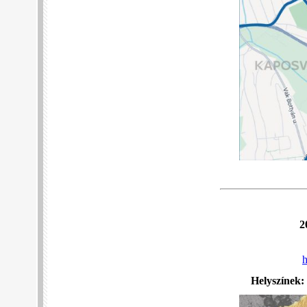
2
h
Helyszínek: