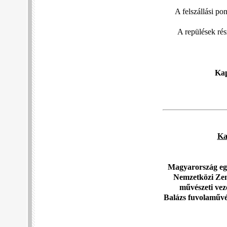
A felszállási po
A repülések ré
Kap
Ka
Magyarország egyi
Nemzetközi Zene
művészeti vez
Balázs fuvolaművé