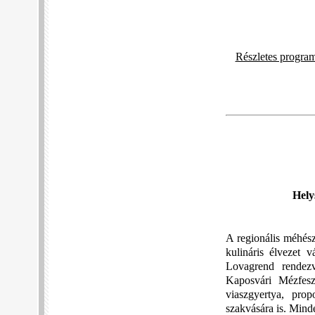
Részletes progra
Hely
A regionális méhés
kulináris élvezet 
Lovagrend rendez
Kaposvári Mézfeszt
viaszgyertya, prop
szakvására is. Mind