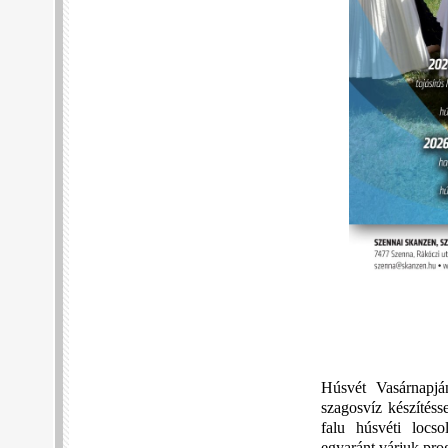
Húsvét Vasárnapján
szagosvíz készítéss
falu húsvéti locso
egyaránt várjuk pro