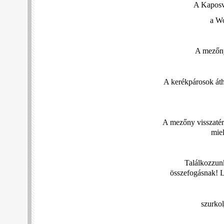
A Kaposvá
a Wo
A mezőny
A kerékpárosok áth
A mezőny visszatér 
miel
Találkozzunk
összefogásnak! L
szurkol