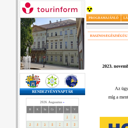
PROGRAMAJÁNLÓ
LÁ
HASZNOS/EGÉSZSÉGÜG
2023. novembe
Az ügye
RENDEZVÉNYNAPTÁR
míg a ment
2026. Augusztus
»
H
K
Sz
Cs
P
Sz
V
1
2
3
4
5
6
7
8
9