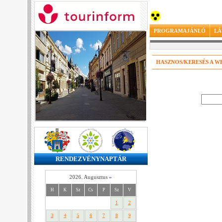
PROGRAMAJÁNLÓ
LÁ
HASZNOS/KERESÉS A 
RENDEZVÉNYNAPTÁR
2026. Augusztus
»
H
K
Sz
Cs
P
Sz
V
1
2
3
4
5
6
7
8
9