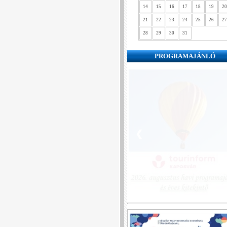
14
15
16
17
18
19
20
21
22
23
24
25
26
27
28
29
30
31
PROGRAMAJÁNLÓ
❮