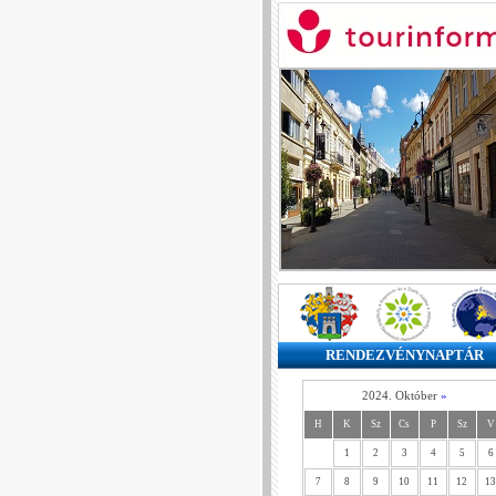
RENDEZVÉNYNAPTÁR
2024. Október
»
H
K
Sz
Cs
P
Sz
V
1
2
3
4
5
6
7
8
9
10
11
12
13