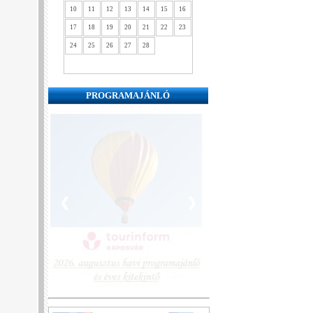
10
11
12
13
14
15
16
17
18
19
20
21
22
23
24
25
26
27
28
PROGRAMAJÁNLÓ
❮
❯