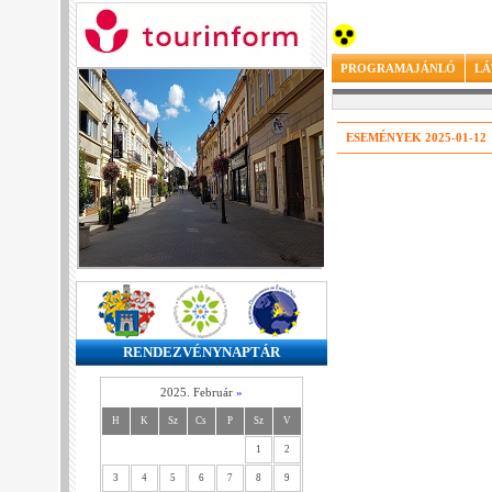
PROGRAMAJÁNLÓ
LÁ
ESEMÉNYEK 2025-01-12
RENDEZVÉNYNAPTÁR
2025. Február
»
H
K
Sz
Cs
P
Sz
V
1
2
3
4
5
6
7
8
9