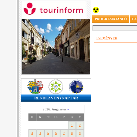
PROGRAMAJÁNLÓ
LÁ
ESEMÉNYEK
RENDEZVÉNYNAPTÁR
2026. Augusztus
»
H
K
Sz
Cs
P
Sz
V
1
2
3
4
5
6
7
8
9