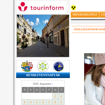
PROGRAMAJÁNLÓ
LÁ
SZOLGÁLTATÁSOK/SZA
RENDEZVÉNYNAPTÁR
2026. Augusztus
»
H
K
Sz
Cs
P
Sz
V
1
2
3
4
5
6
7
8
9