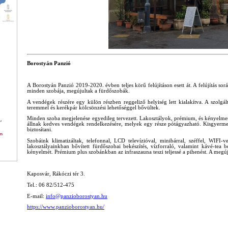
Borostyán Panzió
A Borostyán Panzió 2019-2020. évben teljes körű felújításon esett át. A felújítás so
minden szobája, megújultak a fürdőszobák.
A vendégek részére egy külön részben reggeliző helyiség lett kialakítva. A szolgált
teremmel és kerékpár kölcsönzési lehetőséggel bővültek.
Minden szoba megjelenése egyedileg tervezett. Lakosztályok, prémium, és kényelmes
állnak kedves vendégek rendelkezésére, melyek egy része pótágyazható. Kisgyerme
biztosítani.
Szobáink klimatizáltak, telefonnal, LCD televízióval, minibárral, széffel, WIFI-v
lakosztályainkban bővített fürdőszobai bekészítés, vízforraló, valamint kávé-tea 
kényelmét. Prémium plus szobánkban az infraszauna teszi teljessé a pihenést. A megúj
Kaposvár, Rákóczi tér 3.
Tel.: 06 82/512-475
E-mail:
info@panzioborostyan.hu
https://www.panzioborostyan.hu/