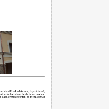
icionálóval, telefonnal, hajszárítóval,
atók a többségében dupla ágyas szobák.
i akadálymentesítettek és mozgássérült