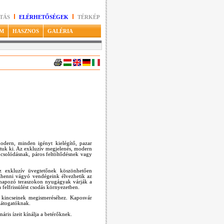
TÁS
ELÉRHETŐSÉGEK
TÉRKÉP
M
HASZNOS
GALÉRIA
odern, minden igényt kielégítő, pazar
ottuk ki. Az exkluzív megjelenés, modern
pcsolódásnak, páros feltöltődésnek vagy
 Az exkluzív üvegtetőnek köszönhetően
 pihenni vágyó vendégeink élvezhetik az
tt napozó teraszokon nyugágyak várják a
felfrissülést csodás környezetben.
is kincseinek megismeréséhez. Kaposvár
 látogatóknak.
áris ízeit kínálja a betérőknek.