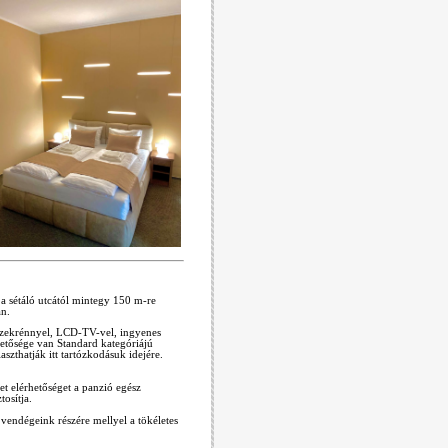
 sétáló utcától mintegy 150 m-re
an.
őszekrénnyel, LCD-TV-vel, ingyenes
hetősége van Standard kategóriájú
aszthatják itt tartózkodásuk idejére.
et elérhetőséget a panzió egész
tosítja.
 vendégeink részére mellyel a tökéletes