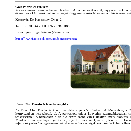
Golf Panzió és Étterem
A város szélén, csendes helyen található. A panzió előtt őrzött, ingyenes parkoló t
étterem és a környező parkokban egyéb ingyenes sportolási és szabadidős tevékenys
Kaposvár, Dr. Kaposváry Gy. u. 2.
Tel.: +36 70 544 7500, +36 20 980 0836
E-mail: panzio.golfetterem@gmail.com
https://www.facebook.com/golfpanzioetterem
Event Club Panzió és Rendezvényház
Az Event Club Panzió és Rendezvényház Kaposvár szívében, zöldövezetben, a főú
környezetben helyezkedik el. A parkosított udvar közvetlen szomszédságában tal
tenszicsarnok. A panzióban 7 db 2-3 ágyas szoba van kialakítva, mely összesen 16
Minden szoba laposképernyős tv-vel, saját fürdőszobával, wc-vel, klímával felszer
saját, zárt parkolója ingyenesen igénybe vehető a vendégek számára. Wifi használa