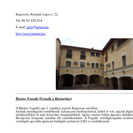
Kaposvár, Kossuth Lajos u. 22.
Tel.:06 82 429 024
E-mail:
info@laetitia.hu
http://www.laetitia.hu/
Bárány Fogadó (Fogadó a Bárányhoz)
A Bárány Fogadó egy I. osztályú panzió Kaposvár szívében.
Szobák mindegyike rendelkezik zuhanyzós fürdőszobával, kábel tv-vel, egyedi légkond
törülközőkkel és más kényelmi kiegészítőkkel. Igény szerint külön ágyasra alakíth
Recepción központi minibár áll rendelkezésére. A Fogadó vendégforgalmi területe
vendégek speciális igényeit kielégítő szobával (1db) is rendelkeznek.