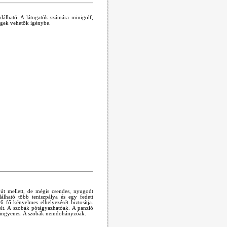
alálható. A látogatók számára minigolf,
égek vehetők igénybe.
t mellett, de mégis csendes, nyugodt
álható több teniszpálya és egy fedett
 fő kényelmes elhelyezését biztosítja.
elt. A szobák pótágyazhatóak. A panzió
ta ingyenes. A szobák nemdohányzóak.