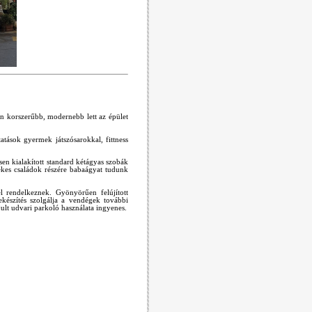
rán korszerűbb, modernebb lett az épület
atások gyermek játszósarokkal, fittness
en kialakított standard kétágyas szobák
kes családok részére babaágyat tudunk
el rendelkeznek. Gyönyörűen felújított
bekészítés szolgálja a vendégek további
ult udvari parkoló használata ingyenes.