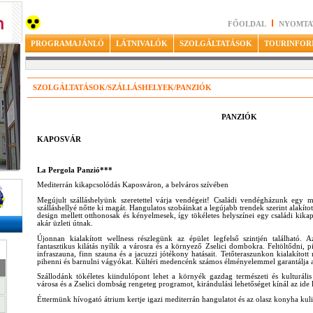
FŐOLDAL
NYOMTA
PROGRAMAJÁNLÓ
LÁTNIVALÓK
SZOLGÁLTATÁSOK
TOURINFOR
SZOLGÁLTATÁSOK/SZÁLLÁSHELYEK/PANZIÓK
PANZIÓK
KAPOSVÁR
La Pergola Panzió***
Mediterrán kikapcsolódás Kaposváron, a belváros szívében
Megújult szálláshelyünk szeretettel várja vendégeit! Családi vendégházunk egy m
szálláshellyé nőtte ki magát. Hangulatos szobáinkat a legújabb trendek szerint alakít
design mellett otthonosak és kényelmesek, így tökéletes helyszínei egy családi kika
akár üzleti útnak.
Újonnan kialakított wellness részlegünk az épület legfelső szintjén található.
fantasztikus kilátás nyílik a városra és a környező Zselici dombokra. Feltöltődni,
infraszauna, finn szauna és a jacuzzi jótékony hatásait. Tetőteraszunkon kialakíto
pihenni és barnulni vágyókat. Kültéri medencénk számos élményelemmel garantálja a 
Szállodánk tökéletes kiindulópont lehet a környék gazdag természeti és kulturál
városa és a Zselici dombság rengeteg programot, kirándulási lehetőséget kínál az ide
Éttermünk hívogató átrium kertje igazi mediterrán hangulatot és az olasz konyha kulin