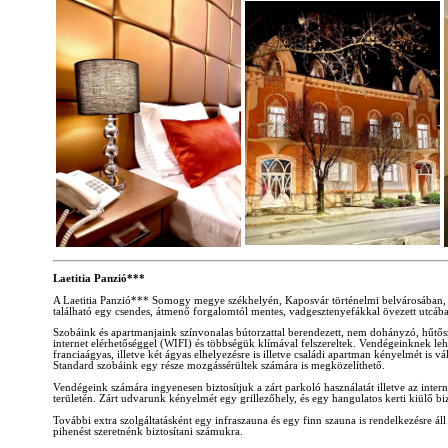
Laetitia Panzió***
A Laetitia Panzió*** Somogy megye székhelyén, Kaposvár történelmi belvárosában, a
található egy csendes, átmenő forgalomtól mentes, vadgesztenyefákkal övezett utcáb
Szobáink és apartmanjaink színvonalas bútorzattal berendezett, nem dohányzó, hűt
internet elérhetőséggel (WIFI) és többségük klímával felszereltek. Vendégeinknek le
franciaágyas, illetve két ágyas elhelyezésre is illetve családi apartman kényelmét is vál
Standard szobáink egy része mozgássérültek számára is megközelíthető.
Vendégeink számára ingyenesen biztosítjuk a zárt parkoló használatát illetve az intern
területén. Zárt udvarunk kényelmét egy grillezőhely, és egy hangulatos kerti kiülő biz
További extra szolgáltatásként egy infraszauna és egy finn szauna is rendelkezésre áll
pihenést szeretnénk biztosítani számukra.