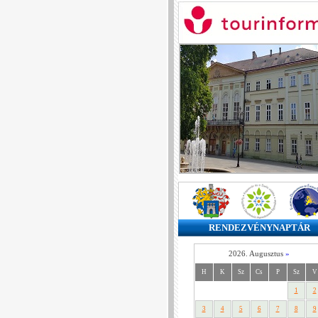
RENDEZVÉNYNAPTÁR
2026. Augusztus
»
H
K
Sz
Cs
P
Sz
V
1
2
3
4
5
6
7
8
9