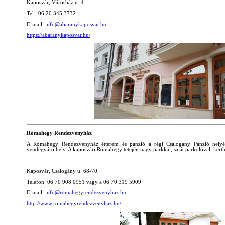
Kaposvár, Városház u. 4.
Tel.: 06 20 345 3732
E-mail:
info@abaranykaposvar.hu
https://abaranykaposvar.hu/
Rómahegy Rendezvényház
A Rómahegy Rendezvényház étterem és panzió a régi Csalogány Panzió helyé
vendégváró hely. A kaposvári Rómahegy tetején nagy parkkal, saját parkolóval, kerth
Kaposvár, Csalogány u. 68-70.
Telefon: 06 70 908 0951 vagy a 06 70 319 5909
E-mail:
info@romahegyrendezvenyhaz.hu
http://www.romahegyrendezvenyhaz.hu/