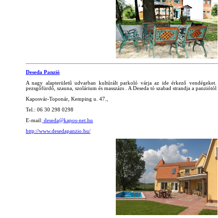
Deseda Panzió
A nagy alapterületű udvarban kultúrált parkoló várja az ide érkező vendégeket. 
pezsgőfürdő, szauna, szolárium és masszázs . A Deseda tó szabad strandja a panziótól 
Kaposvár-Toponár, Kemping u. 47.,
Tel.: 06 30 298 0298
E-mail:
deseda@kapos-net.hu
http://www.desedapanzio.hu/